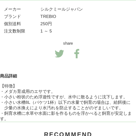
メーカー
シルクミールジャパン
ブランド
TREBIO
個別送料
250円
注文数制限
1 ～ 5
share
商品詳細
【特徴】
・メダカ育成用のエサです。
・小さい粉状のため浮遊性ですが、水中に散るように沈下します。
・小さい水槽8L（バケツ1杯）以下の水量で飼育の場合は、給餌後に
少量の水換えにより水汚れを防止することがのぞましいです。
・飼育水槽に水草や水面に影を作るものを浮かべると飼育が安定しま
す。
RECOMMEND